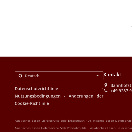
Kontakt
Bahnhofst
.
Datenschutzrichtlinie
+49 9287 
.
Nutzungsbedingungen
Änderungen der
Cookie-Richtlinie
.
Asiatisches Essen Lieferservice Selb Erkersreuth
Asiatisches Essen Lieferserv
.
Asiatisches Essen Lieferservice Selb Rohrlohmühle
Asiatisches Essen Lieferserv