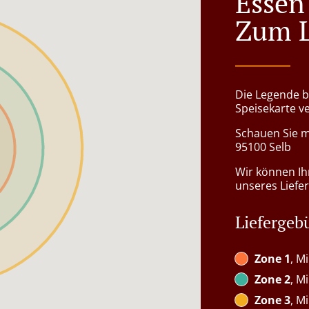
Esse
Zum L
Die Legende be
Speisekarte ve
Schauen Sie ma
95100 Selb
Wir können Ih
unseres Liefer
Liefergeb
Zone 1
, M
Zone 2
, M
Zone 3
, M