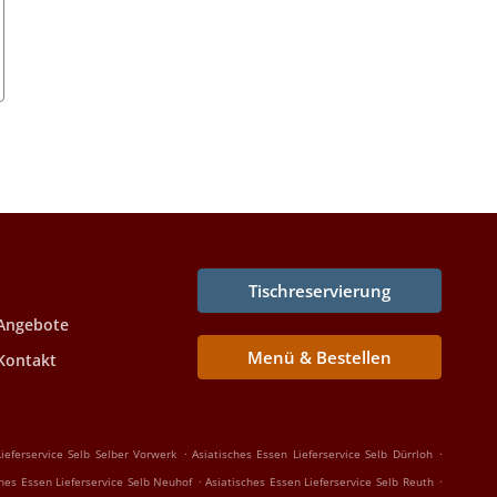
Tischreservierung
Angebote
Menü & Bestellen
Kontakt
.
.
ieferservice Selb Selber Vorwerk
Asiatisches Essen Lieferservice Selb Dürrloh
.
.
ches Essen Lieferservice Selb Neuhof
Asiatisches Essen Lieferservice Selb Reuth