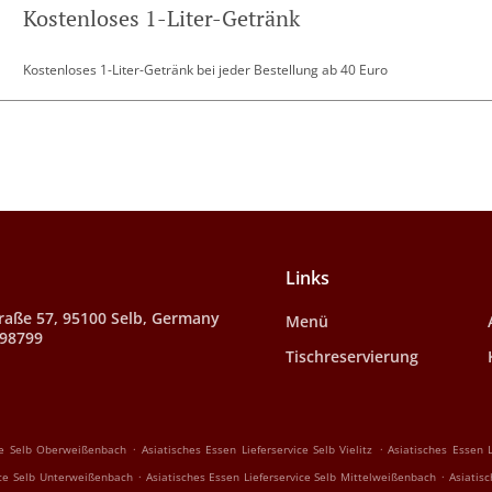
Kostenloses 1-Liter-Getränk
Kostenloses 1-Liter-Getränk bei jeder Bestellung ab 40 Euro
Links
raße 57, 95100 Selb, Germany
Menü
998799
Tischreservierung
.
.
ice Selb Oberweißenbach
Asiatisches Essen Lieferservice Selb Vielitz
Asiatisches Essen L
.
.
ice Selb Unterweißenbach
Asiatisches Essen Lieferservice Selb Mittelweißenbach
Asiatis