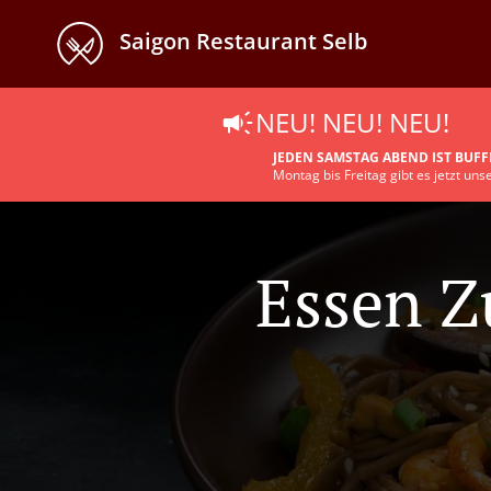
Saigon Restaurant Selb
NEU! NEU! NEU!
JEDEN SAMSTAG ABEND IST BUFF
Montag bis Freitag gibt es jetzt un
Essen 