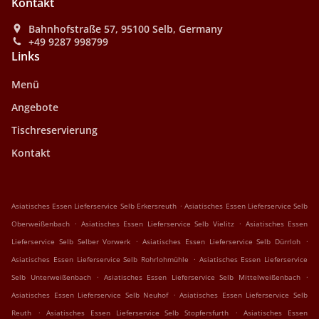
Kontakt
Bahnhofstraße 57, 95100 Selb, Germany
+49 9287 998799
Links
Menü
Angebote
Tischreservierung
Kontakt
.
Asiatisches Essen Lieferservice Selb Erkersreuth
Asiatisches Essen Lieferservice Selb
.
.
Oberweißenbach
Asiatisches Essen Lieferservice Selb Vielitz
Asiatisches Essen
.
.
Lieferservice Selb Selber Vorwerk
Asiatisches Essen Lieferservice Selb Dürrloh
.
Asiatisches Essen Lieferservice Selb Rohrlohmühle
Asiatisches Essen Lieferservice
.
.
Selb Unterweißenbach
Asiatisches Essen Lieferservice Selb Mittelweißenbach
.
Asiatisches Essen Lieferservice Selb Neuhof
Asiatisches Essen Lieferservice Selb
.
.
Reuth
Asiatisches Essen Lieferservice Selb Stopfersfurth
Asiatisches Essen